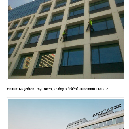
Centrum Krejcárek - mytí oken, fasády a čištění slunolamů Praha 3