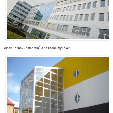
Albert Trutnov - nátěř rámů a následné mytí oken.