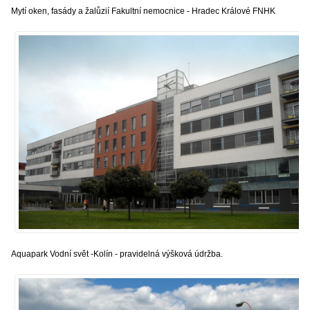
Mytí oken, fasády a žalůzií Fakultní nemocnice - Hradec Králové FNHK
Aquapark Vodní svět -Kolín - pravidelná výšková údržba.