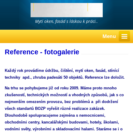
Mytí oken, fasád s láskou k práci..
Menu
Reference - fotogalerie
Každý rok provádíme údržbu, čištění, mytí oken, fasád, stínící
techniky apd., zhruba padesáti 50 objektů. Reference lze doložit.
Na trhu se pohybujeme již od roku 2009. Máme proto mnoho
zkušeností, technických možností a vhodných způsobů, jak s co
nejmenším omezením provozu, bez problémů a při dodržení
všech standartů BOZP vyřešit různé realizace zakázek.
Dlouhodobě spolupracujeme zejména s nemocnicemi,
obchodními centry, kancalářskými budovami, hotely, školami,
vodními světy, výrobními a skladovacími halami. Staráme se i o