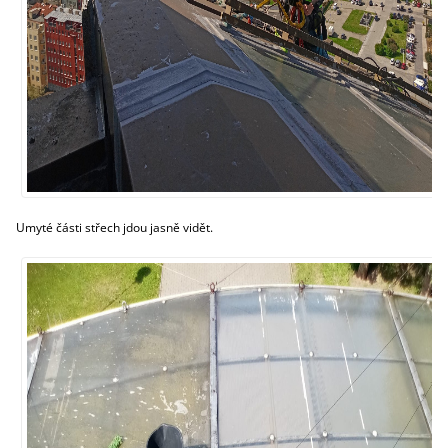
Umyté části střech jdou jasně vidět.