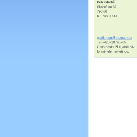
Petr Gladiš
Skorošice 31
790 66
IČ: 74867733
gladis.p
etr@sezn
am.cz
Tel:+420728795765
Číslo neslouží k jakékoliv
formě telemarketingu.