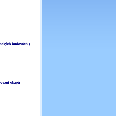
ysokých budovách )
dování okapů