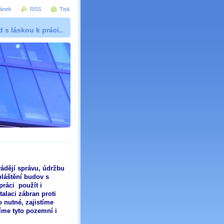
ránek
RSS
Tisk
 s láskou k práci..
vádějí správu, údržbu
pláštění budov s
práci použít i
alaci zábran proti
 nutné, zajistíme
íme tyto pozemní i