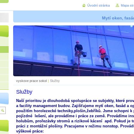
Úvodní stránka
Mapa st
Mytí oken, fasád
vyskove prace sokol
|
Služby
Služby
Naší prioritou je dlouhodobá spolupráce se subjekty, které pro
a facility management budov. Zajišťujeme mytí oken, fasád a o
použitím horolezecké techniky,plošin,žebříků. Jsme schopni k 
pojízdné lešení, ale provádíme i práce ze země. Provádíme inst
holubům, prořezávky stromů a rizikové kácení apd. Pokud je to
práci z montážní plošiny. Pracujeme v režimu nonstop. Provád
výškové práce: