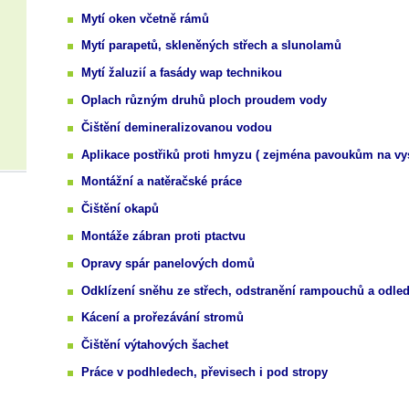
Mytí oken včetně rámů
Mytí parapetů, skleněných střech a slunolamů
Mytí žaluzií a fasády wap technikou
Oplach různým druhů ploch proudem vody
Čištění demineralizovanou vodou
Aplikace postřiků proti hmyzu ( zejména pavoukům na v
Montážní a natěračské práce
Čištění okapů
Montáže zábran proti ptactvu
Opravy spár panelových domů
Odklízení sněhu ze střech, odstranění rampouchů a odle
Kácení a prořezávání stromů
Čištění výtahových šachet
Práce v podhledech, převisech i pod stropy